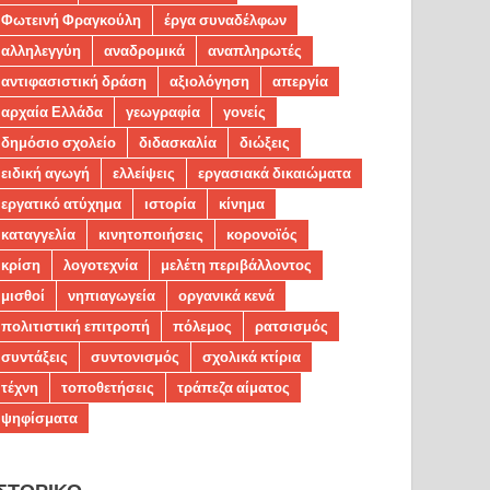
Φωτεινή Φραγκούλη
έργα συναδέλφων
αλληλεγγύη
αναδρομικά
αναπληρωτές
αντιφασιστική δράση
αξιολόγηση
απεργία
αρχαία Ελλάδα
γεωγραφία
γονείς
δημόσιο σχολείο
διδασκαλία
διώξεις
ειδική αγωγή
ελλείψεις
εργασιακά δικαιώματα
εργατικό ατύχημα
ιστορία
κίνημα
καταγγελία
κινητοποιήσεις
κορονοϊός
κρίση
λογοτεχνία
μελέτη περιβάλλοντος
μισθοί
νηπιαγωγεία
οργανικά κενά
πολιτιστική επιτροπή
πόλεμος
ρατσισμός
συντάξεις
συντονισμός
σχολικά κτίρια
τέχνη
τοποθετήσεις
τράπεζα αίματος
ψηφίσματα