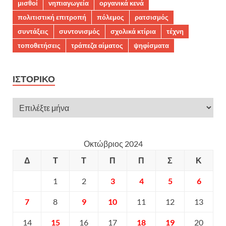
μισθοί
νηπιαγωγεία
οργανικά κενά
πολιτιστική επιτροπή
πόλεμος
ρατσισμός
συντάξεις
συντονισμός
σχολικά κτίρια
τέχνη
τοποθετήσεις
τράπεζα αίματος
ψηφίσματα
ΙΣΤΟΡΙΚΌ
Οκτώβριος 2024
Δ
Τ
Τ
Π
Π
Σ
Κ
1
2
3
4
5
6
7
8
9
10
11
12
13
14
15
16
17
18
19
20