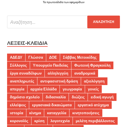
Τα πρωτοσέλιδα των εφημερίδων
ΛΈΞΕΙΣ-ΚΛΕΙΔΙΆ
ΑΔΕΔΥ
Γλώσσα
ΔΟΕ
Σάββας Μετοικίδης
Σύλλογος
Υπουργείο Παιδείας
Φωτεινή Φραγκούλη
έργα συναδέλφων
αλληλεγγύη
αναδρομικά
αναπληρωτές
αντιφασιστική δράση
αξιολόγηση
απεργία
αρχαία Ελλάδα
γεωγραφία
γονείς
δημόσιο σχολείο
διδασκαλία
διώξεις
ειδική αγωγή
ελλείψεις
εργασιακά δικαιώματα
εργατικό ατύχημα
ιστορία
κίνημα
καταγγελία
κινητοποιήσεις
κορονοϊός
κρίση
λογοτεχνία
μελέτη περιβάλλοντος