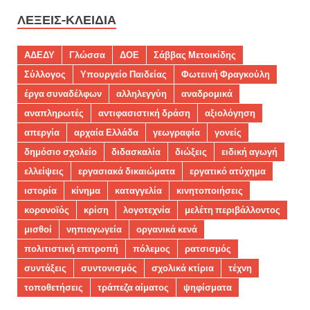
ΛΈΞΕΙΣ-ΚΛΕΙΔΙΆ
ΑΔΕΔΥ
Γλώσσα
ΔΟΕ
Σάββας Μετοικίδης
Σύλλογος
Υπουργείο Παιδείας
Φωτεινή Φραγκούλη
έργα συναδέλφων
αλληλεγγύη
αναδρομικά
αναπληρωτές
αντιφασιστική δράση
αξιολόγηση
απεργία
αρχαία Ελλάδα
γεωγραφία
γονείς
δημόσιο σχολείο
διδασκαλία
διώξεις
ειδική αγωγή
ελλείψεις
εργασιακά δικαιώματα
εργατικό ατύχημα
ιστορία
κίνημα
καταγγελία
κινητοποιήσεις
κορονοϊός
κρίση
λογοτεχνία
μελέτη περιβάλλοντος
μισθοί
νηπιαγωγεία
οργανικά κενά
πολιτιστική επιτροπή
πόλεμος
ρατσισμός
συντάξεις
συντονισμός
σχολικά κτίρια
τέχνη
τοποθετήσεις
τράπεζα αίματος
ψηφίσματα