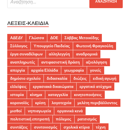
ΛΈΞΕΙΣ-ΚΛΕΙΔΙΆ
ΑΔΕΔΥ
Γλώσσα
ΔΟΕ
Σάββας Μετοικίδης
Σύλλογος
Υπουργείο Παιδείας
Φωτεινή Φραγκούλη
έργα συναδέλφων
αλληλεγγύη
αναδρομικά
αναπληρωτές
αντιφασιστική δράση
αξιολόγηση
απεργία
αρχαία Ελλάδα
γεωγραφία
γονείς
δημόσιο σχολείο
διδασκαλία
διώξεις
ειδική αγωγή
ελλείψεις
εργασιακά δικαιώματα
εργατικό ατύχημα
ιστορία
κίνημα
καταγγελία
κινητοποιήσεις
κορονοϊός
κρίση
λογοτεχνία
μελέτη περιβάλλοντος
μισθοί
νηπιαγωγεία
οργανικά κενά
πολιτιστική επιτροπή
πόλεμος
ρατσισμός
συντάξεις
συντονισμός
σχολικά κτίρια
τέχνη