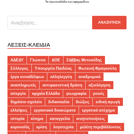
Τα πρωτοσέλιδα των εφημερίδων
ΛΈΞΕΙΣ-ΚΛΕΙΔΙΆ
ΑΔΕΔΥ
Γλώσσα
ΔΟΕ
Σάββας Μετοικίδης
Σύλλογος
Υπουργείο Παιδείας
Φωτεινή Φραγκούλη
έργα συναδέλφων
αλληλεγγύη
αναδρομικά
αναπληρωτές
αντιφασιστική δράση
αξιολόγηση
απεργία
αρχαία Ελλάδα
γεωγραφία
γονείς
δημόσιο σχολείο
διδασκαλία
διώξεις
ειδική αγωγή
ελλείψεις
εργασιακά δικαιώματα
εργατικό ατύχημα
ιστορία
κίνημα
καταγγελία
κινητοποιήσεις
κορονοϊός
κρίση
λογοτεχνία
μελέτη περιβάλλοντος