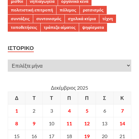
μισθοί
νηπιαγωγεία
οργανικά κενά
πολιτιστική επιτροπή
πόλεμος
ρατσισμός
συντάξεις
συντονισμός
σχολικά κτίρια
τέχνη
τοποθετήσεις
τράπεζα αίματος
ψηφίσματα
ΙΣΤΟΡΙΚΌ
Δεκέμβριος 2025
Δ
Τ
Τ
Π
Π
Σ
Κ
1
2
3
4
5
6
7
8
9
10
11
12
13
14
15
16
17
18
19
20
21