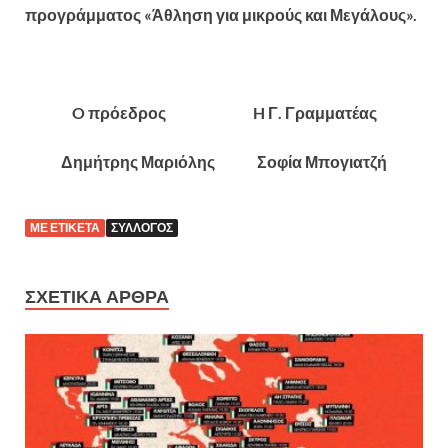
προγράμματος «Άθληση για μικρούς και Μεγάλους».
O πρόεδρος H Γ. Γραμματέας
Δημήτρης Μαριόλης Σοφία Μπογιατζή
ΜΕ ΕΤΙΚΈΤΑ
ΣΎΛΛΟΓΟΣ
ΣΧΕΤΙΚΆ ΆΡΘΡΑ