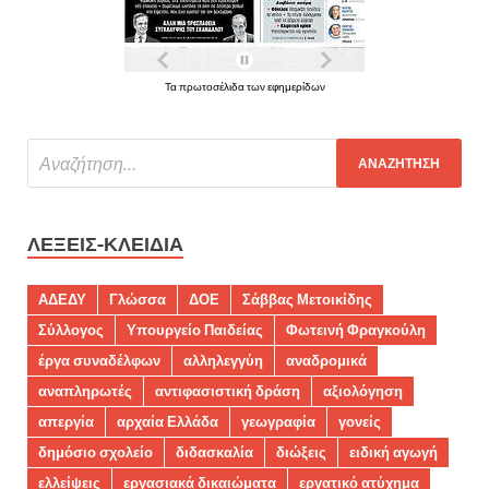
Τα πρωτοσέλιδα των εφημερίδων
ΛΈΞΕΙΣ-ΚΛΕΙΔΙΆ
ΑΔΕΔΥ
Γλώσσα
ΔΟΕ
Σάββας Μετοικίδης
Σύλλογος
Υπουργείο Παιδείας
Φωτεινή Φραγκούλη
έργα συναδέλφων
αλληλεγγύη
αναδρομικά
αναπληρωτές
αντιφασιστική δράση
αξιολόγηση
απεργία
αρχαία Ελλάδα
γεωγραφία
γονείς
δημόσιο σχολείο
διδασκαλία
διώξεις
ειδική αγωγή
ελλείψεις
εργασιακά δικαιώματα
εργατικό ατύχημα