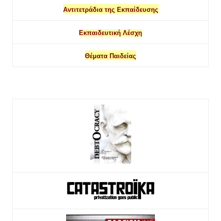
Αντιτετράδια της Εκπαίδευσης
Εκπαιδευτική Λέσχη
Θέματα Παιδείας