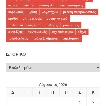
ιστορία
κίνημα
καταγγελία
κινητοποιήσεις
κορονοϊός
κρίση
λογοτεχνία
μελέτη περιβάλλοντος
μισθοί
νηπιαγωγεία
οργανικά κενά
πολιτιστική επιτροπή
πόλεμος
ρατσισμός
συντάξεις
συντονισμός
σχολικά κτίρια
τέχνη
τοποθετήσεις
τράπεζα αίματος
ψηφίσματα
ΙΣΤΟΡΙΚΌ
Αύγουστος 2026
Δ
Τ
Τ
Π
Π
Σ
Κ
1
2