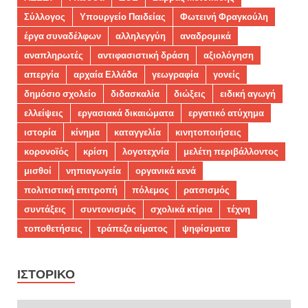
Σύλλογος
Υπουργείο Παιδείας
Φωτεινή Φραγκούλη
έργα συναδέλφων
αλληλεγγύη
αναδρομικά
αναπληρωτές
αντιφασιστική δράση
αξιολόγηση
απεργία
αρχαία Ελλάδα
γεωγραφία
γονείς
δημόσιο σχολείο
διδασκαλία
διώξεις
ειδική αγωγή
ελλείψεις
εργασιακά δικαιώματα
εργατικό ατύχημα
ιστορία
κίνημα
καταγγελία
κινητοποιήσεις
κορονοϊός
κρίση
λογοτεχνία
μελέτη περιβάλλοντος
μισθοί
νηπιαγωγεία
οργανικά κενά
πολιτιστική επιτροπή
πόλεμος
ρατσισμός
συντάξεις
συντονισμός
σχολικά κτίρια
τέχνη
τοποθετήσεις
τράπεζα αίματος
ψηφίσματα
ΙΣΤΟΡΙΚΌ