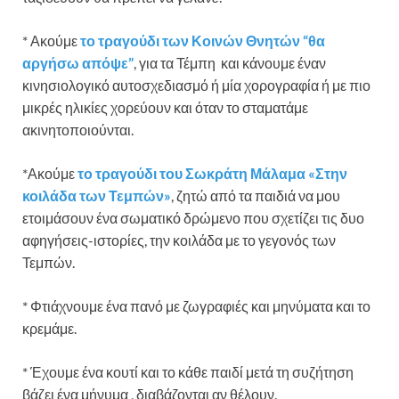
* Ακούμε
το τραγούδι των Κοινών Θνητών “θα
αργήσω απόψε”
, για τα Τέμπη και κάνουμε έναν
κινησιολογικό αυτοσχεδιασμό ή μία χορογραφία ή με πιο
μικρές ηλικίες χορεύουν και όταν το σταματάμε
ακινητοποιούνται.
*Ακούμε
το τραγούδι του Σωκράτη Μάλαμα «Στην
κοιλάδα των Τεμπών»
, ζητώ από τα παιδιά να μου
ετοιμάσουν ένα σωματικό δρώμενο που σχετίζει τις δυο
αφηγήσεις-ιστορίες, την κοιλάδα με το γεγονός των
Τεμπών.
* Φτιάχνουμε ένα πανό με ζωγραφιές και μηνύματα και το
κρεμάμε.
* Έχουμε ένα κουτί και το κάθε παιδί μετά τη συζήτηση
βάζει ένα μήνυμα , διαβάζονται αν θέλουν.