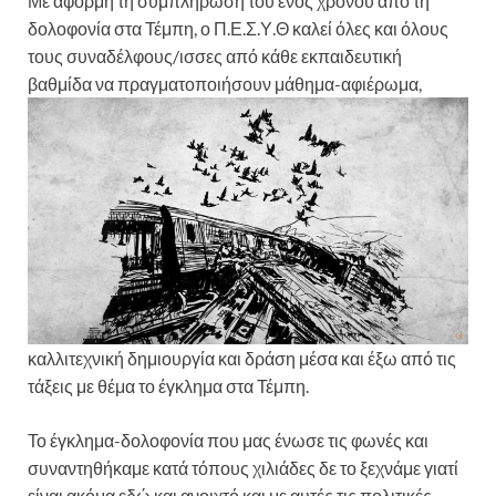
Με αφορμή τη συμπλήρωση του ενός χρόνου από τη
δολοφονία στα Τέμπη, ο Π.Ε.Σ.Υ.Θ καλεί όλες και όλους
τους συναδέλφους/ισσες από κάθε εκπαιδευτική
βαθμίδα να πραγματοποιήσουν
μάθημα-αφιέρωμα,
καλλιτεχνική δημιουργία και δράση μέσα και έξω από τις
τάξεις με θέμα το έγκλημα στα Τέμπη.
Το έγκλημα-δολοφονία που μας ένωσε τις φωνές και
συναντηθήκαμε κατά τόπους χιλιάδες δε το ξεχνάμε γιατί
είναι ακόμα εδώ και ανοιχτό και με αυτές τις πολιτικές