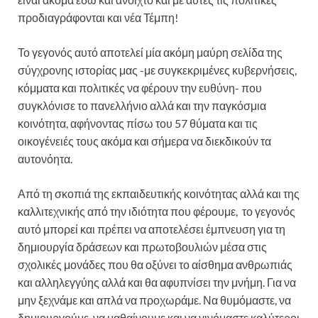
προδιαγράφονται και νέα Τέμπη!
Το γεγονός αυτό αποτελεί μία ακόμη μαύρη σελίδα της
σύγχρονης ιστορίας μας -με συγκεκριμένες κυβερνήσεις,
κόμματα και πολιτικές να φέρουν την ευθύνη- που
συγκλόνισε το πανελλήνιο αλλά και την παγκόσμια
κοινότητα, αφήνοντας πίσω του 57 θύματα και τις
οικογένειές τους ακόμα και σήμερα να διεκδικούν τα
αυτονόητα.
Από τη σκοπιά της εκπαιδευτικής κοινότητας αλλά και της
καλλιτεχνικής από την ιδιότητα που φέρουμε, το γεγονός
αυτό μπορεί και πρέπει να αποτελέσει έμπνευση για τη
δημιουργία δράσεων και πρωτοβουλιών μέσα στις
σχολικές μονάδες που θα οξύνει το αίσθημα ανθρωπιάς
και αλληλεγγύης αλλά και θα αφυπνίσει την μνήμη. Για να
μην ξεχνάμε και απλά να προχωράμε. Να θυμόμαστε, να
δημιουργούμε, να μαθαίνουμε και να γινόμαστε καλύτεροι