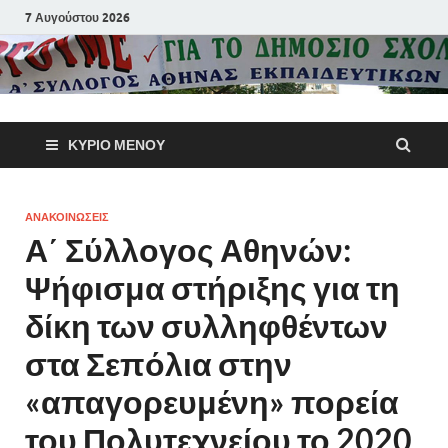
7 Αυγούστου 2026
Α΄ Σύλλογ
ΚΎΡΙΟ ΜΕΝΟΎ
Αθηνών
Εκπαιδευτι
ΑΝΑΚΟΙΝΩΣΕΙΣ
Α΄ Σύλλογος Αθηνών:
Π.Ε.
Ψήφισμα στήριξης για τη
δίκη των συλληφθέντων
στα Σεπόλια στην
«απαγορευμένη» πορεία
του Πολυτεχνείου το 2020