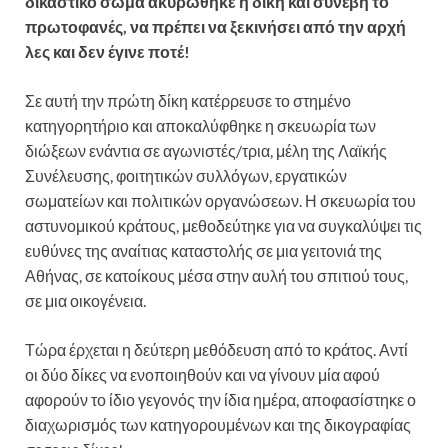
δικαστικό σώμα ακυρώθηκε η δίκη και συνέβη το
πρωτοφανές, να πρέπει να ξεκινήσει από την αρχή
λες και δεν έγινε ποτέ!
Σε αυτή την πρώτη δίκη κατέρρευσε το στημένο
κατηγορητήριο και αποκαλύφθηκε η σκευωρία των
διώξεων ενάντια σε αγωνιστές/τρια, μέλη της Λαϊκής
Συνέλευσης, φοιτητικών συλλόγων, εργατικών
σωματείων και πολιτικών οργανώσεων. Η σκευωρία του
αστυνομικού κράτους, μεθοδεύτηκε για να συγκαλύψει τις
ευθύνες της αναίτιας καταστολής σε μια γειτονιά της
Αθήνας, σε κατοίκους μέσα στην αυλή του σπιτιού τους,
σε μια οικογένεια.
Τώρα έρχεται η δεύτερη μεθόδευση από το κράτος. Αντί
οι δύο δίκες να ενοποιηθούν και να γίνουν μία αφού
αφορούν το ίδιο γεγονός την ίδια ημέρα, αποφασίστηκε ο
διαχωρισμός των κατηγορουμένων και της δικογραφίας