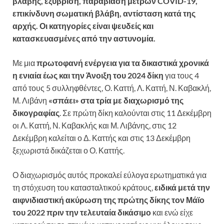
βλάβης, εξύβριση, παραβίαση μέτρων COVID-19,
επικίνδυνη σωματική βλάβη, αντίσταση κατά της
αρχής. Οι κατηγορίες είναι ψευδείς και
κατασκευασμένες από την αστυνομία.
Με μια
πρωτοφανή ενέργεια για τα δικαστικά χρονικά
η ενιαία έως και την Άνοιξη του 2024 δίκη
για τους 4
από τους 5 συλληφθέντες, Ο. Καττή, Λ. Καττή, Ν. Καβακλή,
Μ. Λιβάνη
«σπάει» στα τρία με διαχωρισμό της
δικογραφίας
. Σε πρώτη δίκη καλούνται στις 11 Δεκέμβρη
οι Λ. Καττή, Ν. Καβακλής και Μ. Λιβάνης, στις 12
Δεκέμβρη καλείται ο Δ. Καττής και στις 13 Δεκέμβρη
ξεχωριστά δικάζεται ο Ο. Καττής.
Ο διαχωρισμός αυτός προκαλεί εύλογα ερωτηματικά για
τη στόχευση του κατασταλτικού κράτους,
ειδικά μετά την
αιφνιδιαστική ακύρωση της πρώτης δίκης τον Μάϊο
του 2022
πριν την τελευταία δικάσιμο
και ενώ είχε