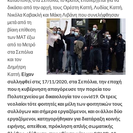
δικάσει από την αρχή, τους Ορέστη Καττή, Λυδίας Καττή,
Νικόλα Καβακλή και Μάκη
Λιβάνη που συνελήφθησαν
μετά από τη
βίαιη επίθεση
των ΜΑΤ έξω
από το Μετρό
στα Σεπόλια
και τον
Δημήτρη
Καττή.
Είχαν
συλληφθεί στις 17/11/2020, στα Σεπόλια, την εποχή
που η κυβέρνηση απαγόρευσε την πορεία του
Πολυτεχνείου με δικαιολογία τον covid19. Οι τρεις
νεολαίοι τότε φοιτητές και μέλη των φοιτητικών τους
συλλόγων και σήμερα εργαζόμενοι, και οι άλλοι δύο
εργαζόμενοι, κατηγορήθηκαν για διατάραξη κοινής
ειρήνης, απείθεια, πρόκληση απλής σωματικής