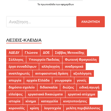
Τα πρωτοσέλιδα των εφημερίδων
ΛΈΞΕΙΣ-ΚΛΕΙΔΙΆ
ΑΔΕΔΥ
Γλώσσα
ΔΟΕ
Σάββας Μετοικίδης
Σύλλογος
Υπουργείο Παιδείας
Φωτεινή Φραγκούλη
έργα συναδέλφων
αλληλεγγύη
αναδρομικά
αναπληρωτές
αντιφασιστική δράση
αξιολόγηση
απεργία
αρχαία Ελλάδα
γεωγραφία
γονείς
δημόσιο σχολείο
διδασκαλία
διώξεις
ειδική αγωγή
ελλείψεις
εργασιακά δικαιώματα
εργατικό ατύχημα
ιστορία
κίνημα
καταγγελία
κινητοποιήσεις
κορονοϊός
κρίση
λογοτεχνία
μελέτη περιβάλλοντος