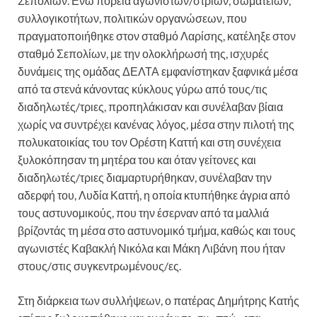
Σεπολίων. Ενώ πορεία αγωνιστών/στριών, σωματείων,
συλλογικοτήτων, πολιτικών οργανώσεων, που
πραγματοποιήθηκε στον σταθμό Λαρίσης, κατέληξε στον
σταθμό Σεπολίων, με την ολοκλήρωσή της, ισχυρές
δυνάμεις της ομάδας ΔΕΛΤΑ εμφανίστηκαν ξαφνικά μέσα
από τα στενά κάνοντας κύκλους γύρω από τους/τις
διαδηλωτές/τριες, προπηλάκισαν και συνέλαβαν βίαια
χωρίς να συντρέχει κανένας λόγος, μέσα στην πιλοτή της
πολυκατοικίας του τον Ορέστη Καττή και στη συνέχεια
ξυλοκόπησαν τη μητέρα του και όταν γείτονες και
διαδηλωτές/τριες διαμαρτυρήθηκαν, συνέλαβαν την
αδερφή του, Λυδία Καττή, η οποία κτυπήθηκε άγρια από
τους αστυνομικούς, που την έσερναν από τα μαλλιά
βρίζοντάς τη μέσα στο αστυνομικό τμήμα, καθώς και τους
αγωνιστές Καβακλή Νικόλα και Μάκη Λιβάνη που ήταν
στους/στις συγκεντρωμένους/ες.
Στη διάρκεια των συλλήψεων, ο πατέρας Δημήτρης Κατής