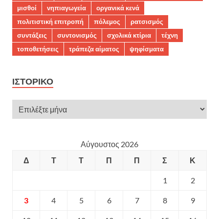
μισθοί
νηπιαγωγεία
οργανικά κενά
πολιτιστική επιτροπή
πόλεμος
ρατσισμός
συντάξεις
συντονισμός
σχολικά κτίρια
τέχνη
τοποθετήσεις
τράπεζα αίματος
ψηφίσματα
ΙΣΤΟΡΙΚΌ
Αύγουστος 2026
Δ
Τ
Τ
Π
Π
Σ
Κ
1
2
3
4
5
6
7
8
9