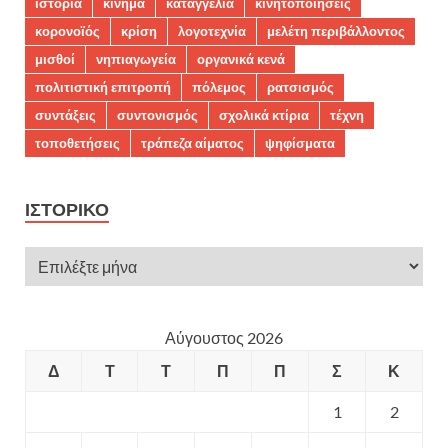
ιστορία
κίνημα
καταγγελία
κινητοποιήσεις
κορονοϊός
κρίση
λογοτεχνία
μελέτη περιβάλλοντος
μισθοί
νηπιαγωγεία
οργανικά κενά
πολιτιστική επιτροπή
πόλεμος
ρατσισμός
συντάξεις
συντονισμός
σχολικά κτίρια
τέχνη
τοποθετήσεις
τράπεζα αίματος
ψηφίσματα
ΙΣΤΟΡΙΚΌ
Αύγουστος 2026
Δ
Τ
Τ
Π
Π
Σ
Κ
1
2