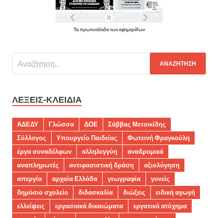
Τα πρωτοσέλιδα των εφημερίδων
ΛΈΞΕΙΣ-ΚΛΕΙΔΙΆ
ΑΔΕΔΥ
Γλώσσα
ΔΟΕ
Σάββας Μετοικίδης
Σύλλογος
Υπουργείο Παιδείας
Φωτεινή Φραγκούλη
έργα συναδέλφων
αλληλεγγύη
αναδρομικά
αναπληρωτές
αντιφασιστική δράση
αξιολόγηση
απεργία
αρχαία Ελλάδα
γεωγραφία
γονείς
δημόσιο σχολείο
διδασκαλία
διώξεις
ειδική αγωγή
ελλείψεις
εργασιακά δικαιώματα
εργατικό ατύχημα