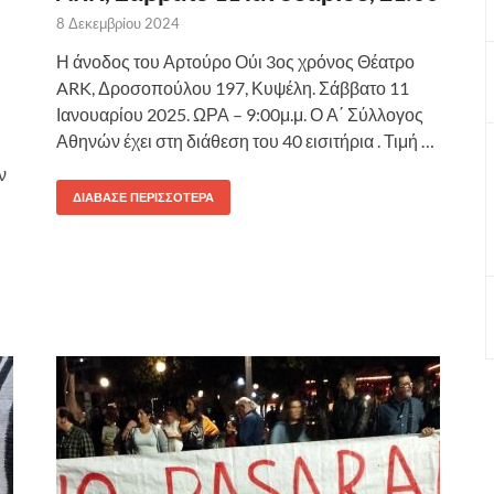
8 Δεκεμβρίου 2024
Η άνοδος του Αρτούρο Ούι 3ος χρόνος Θέατρο
ARK, Δροσοπούλου 197, Κυψέλη. Σάββατο 11
Ιανουαρίου 2025. ΩΡΑ – 9:00μ.μ. Ο Α΄ Σύλλογος
Αθηνών έχει στη διάθεση του 40 εισιτήρια . Τιμή …
ν
ΔΙΆΒΑΣΕ ΠΕΡΙΣΣΌΤΕΡΑ