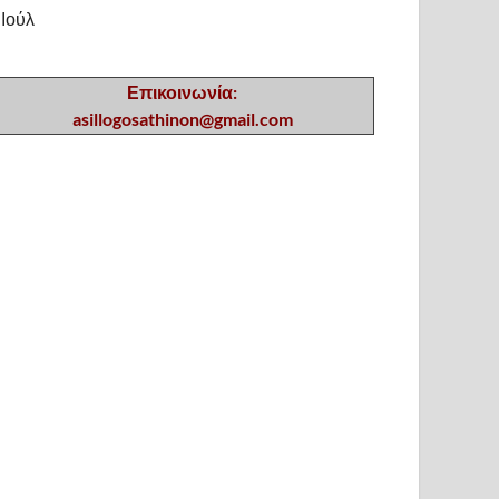
 Ιούλ
Επικοινωνία:
asillogosathinon@gmail.com