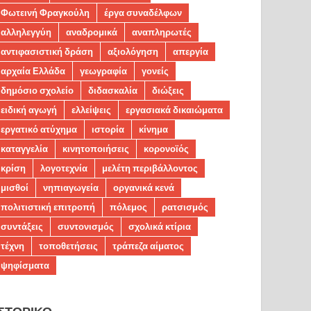
Φωτεινή Φραγκούλη
έργα συναδέλφων
αλληλεγγύη
αναδρομικά
αναπληρωτές
αντιφασιστική δράση
αξιολόγηση
απεργία
αρχαία Ελλάδα
γεωγραφία
γονείς
δημόσιο σχολείο
διδασκαλία
διώξεις
ειδική αγωγή
ελλείψεις
εργασιακά δικαιώματα
εργατικό ατύχημα
ιστορία
κίνημα
καταγγελία
κινητοποιήσεις
κορονοϊός
κρίση
λογοτεχνία
μελέτη περιβάλλοντος
μισθοί
νηπιαγωγεία
οργανικά κενά
πολιτιστική επιτροπή
πόλεμος
ρατσισμός
συντάξεις
συντονισμός
σχολικά κτίρια
τέχνη
τοποθετήσεις
τράπεζα αίματος
ψηφίσματα