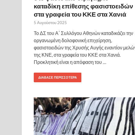
καταδίκη επίθεσης φασιστοειδών
στα γραφεία του ΚΚΕ στα Χανιά
5 Αυγούστου 2025
Το ΔΣ του Α΄ Συλλόγου Αθηνών καταδικάζει την
οργανωμένη δολοφονική επιχείρηση,
φασιστοειδών της Χρυσής Αυγής εναντίον μελώ
της ΚΝΕ, στα γραφεία του ΚΚΕ στα Χανιά.
Προκλητική είναι η απόφαση του …
ΔΙΆΒΑΣΕ ΠΕΡΙΣΣΌΤΕΡΑ