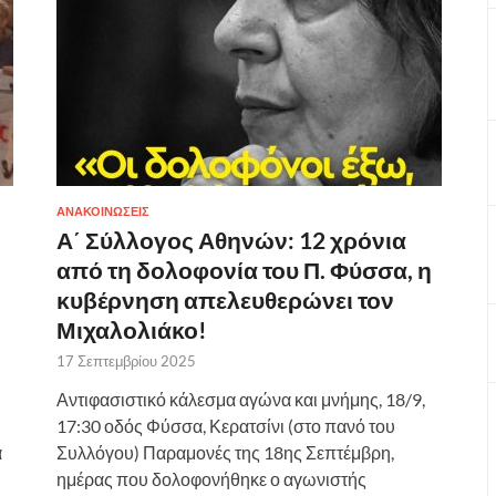
ΑΝΑΚΟΙΝΩΣΕΙΣ
Α΄ Σύλλογος Αθηνών: 12 χρόνια
από τη δολοφονία του Π. Φύσσα, η
κυβέρνηση απελευθερώνει τον
Μιχαλολιάκο!
17 Σεπτεμβρίου 2025
Αντιφασιστικό κάλεσμα αγώνα και μνήμης, 18/9,
17:30 οδός Φύσσα, Κερατσίνι (στο πανό του
α
Συλλόγου) Παραμονές της 18ης Σεπτέμβρη,
ημέρας που δολοφονήθηκε ο αγωνιστής