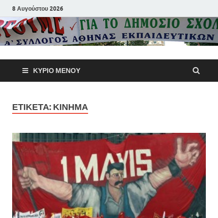
8 Αυγούστου 2026
Α΄ Σύλλογ
ΚΎΡΙΟ ΜΕΝΟΎ
Αθηνών
Εκπαιδευτι
ΕΤΙΚΈΤΑ:
ΚΊΝΗΜΑ
Π.Ε.