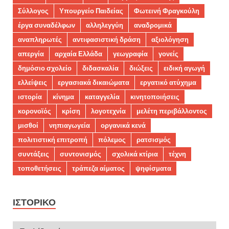
Σύλλογος
Υπουργείο Παιδείας
Φωτεινή Φραγκούλη
έργα συναδέλφων
αλληλεγγύη
αναδρομικά
αναπληρωτές
αντιφασιστική δράση
αξιολόγηση
απεργία
αρχαία Ελλάδα
γεωγραφία
γονείς
δημόσιο σχολείο
διδασκαλία
διώξεις
ειδική αγωγή
ελλείψεις
εργασιακά δικαιώματα
εργατικό ατύχημα
ιστορία
κίνημα
καταγγελία
κινητοποιήσεις
κορονοϊός
κρίση
λογοτεχνία
μελέτη περιβάλλοντος
μισθοί
νηπιαγωγεία
οργανικά κενά
πολιτιστική επιτροπή
πόλεμος
ρατσισμός
συντάξεις
συντονισμός
σχολικά κτίρια
τέχνη
τοποθετήσεις
τράπεζα αίματος
ψηφίσματα
ΙΣΤΟΡΙΚΌ